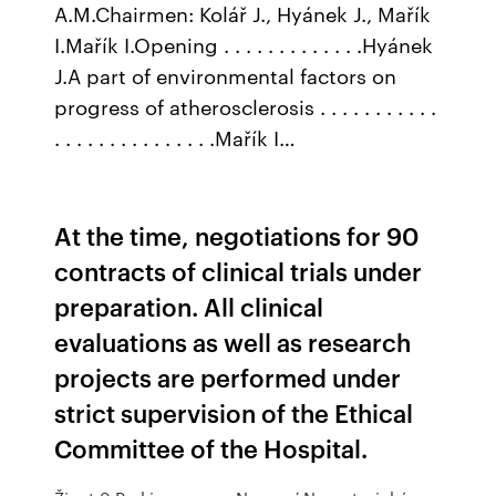
A.M.Chairmen: Kolář J., Hyánek J., Mařík
I.Mařík I.Opening . . . . . . . . . . . . .Hyánek
J.A part of environmental factors on
progress of atherosclerosis . . . . . . . . . . .
. . . . . . . . . . . . . . .Mařík I…
At the time, negotiations for 90
contracts of clinical trials under
preparation. All clinical
evaluations as well as research
projects are performed under
strict supervision of the Ethical
Committee of the Hospital.