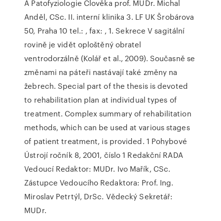
A Patofyziologie Člověka prof. MUDr. Michal
Anděl, CSc. II. interní klinika 3. LF UK Šrobárova
50, Praha 10 tel.: , fax: , 1. Sekrece V sagitální
rovině je vidět oploštěný obratel
ventrodorzálně (Kolář et al., 2009). Současně se
změnami na páteři nastávají také změny na
žebrech. Special part of the thesis is devoted
to rehabilitation plan at individual types of
treatment. Complex summary of rehabilitation
methods, which can be used at various stages
of patient treatment, is provided. 1 Pohybové
Ústrojí ročník 8, 2001, číslo 1 Redakční RADA
Vedoucí Redaktor: MUDr. Ivo Mařík, CSc.
Zástupce Vedoucího Redaktora: Prof. Ing.
Miroslav Petrtýl, DrSc. Vědecký Sekretář:
MUDr.