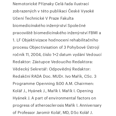
Nemotorické Příznaky Celá řada ilustrací
zobrazených v této publikaci České Vysoké
Učení Technické V Praze Fakulta
biomedicínského inženýrství Společné
pracoviště biomedicínského inženýrství FBMI a
1. LF Objektivizace hodnocení rehabilitačního
procesu Objectivisation of 3 Pohybové Ústrojí
ročník 11, 2004, číslo 1+2 datum vydání Vedoucí
Redaktor: Zástupce Vedoucího Redaktora:
Vědecký Sekretář: Odpovědný Redaktor:
Redakční RADA Doc. MUDr. Ivo Mařík, CSc. 3
Programme Openning 9.00 A.M. Chairmen:
Kolář J., Hyánek J., Mařík I. Mařík I. Opening
Hyánek J. A part of environmental factors on
progress of atherosclerosis Mařík I. Anniversary
of Professor Jaromír Kolář, MD, DSc Kolář J.