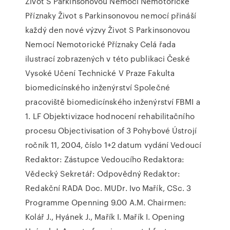
Život S Parkinsonovou Nemocí Nemotorické
Příznaky Život s Parkinsonovou nemocí přináší
každý den nové výzvy Život S Parkinsonovou
Nemocí Nemotorické Příznaky Celá řada
ilustrací zobrazených v této publikaci České
Vysoké Učení Technické V Praze Fakulta
biomedicínského inženýrství Společné
pracoviště biomedicínského inženýrství FBMI a
1. LF Objektivizace hodnocení rehabilitačního
procesu Objectivisation of 3 Pohybové Ústrojí
ročník 11, 2004, číslo 1+2 datum vydání Vedoucí
Redaktor: Zástupce Vedoucího Redaktora:
Vědecký Sekretář: Odpovědný Redaktor:
Redakční RADA Doc. MUDr. Ivo Mařík, CSc. 3
Programme Openning 9.00 A.M. Chairmen:
Kolář J., Hyánek J., Mařík I. Mařík I. Opening